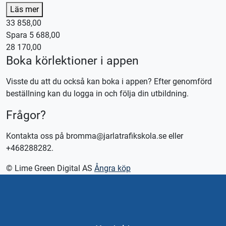
utbildningen ingår.
Läs mer
Vi hjälper dig hela vägen – från första körpasset till färdig
33 858,00
utbildning. Vi sköter bokningar och planering, och om du
Spara 5 688,00
önskar kan utbildningen läggas upp intensivt för dig som
28 170,00
vill komma i mål snabbare. Du väljer tempot – vi anpassar
Boka körlektioner i appen
upplägget efter dina mål och förutsättningar.
Visste du att du också kan boka i appen? Efter genomförd
Detta ingår i MC-paket Medium:
beställning kan du logga in och följa din utbildning.
🏍️ 12 st manövreringspass á 50 minuter
Frågor?
🏍️ 4 st trafiklektioner á 100 minuter
🏍️ 150 minuter landsvägskörning
Kontakta oss på bromma@jarlatrafikskola.se eller
📘 Riskutbildning del 1 (Riskettan)
+468288282.
⚠️ Riskutbildning del 2 (Risktvåan)
✅ Utbildningskontroll
© Lime Green Digital AS
Ångra köp
💻 1 månads digital teori
Ett MC-paket med allt som krävs för att du ska nå ditt mål –
tryggt, effektivt och på dina villkor.
Kontakta oss för bokning.